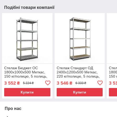
Подібні товари компанії
Стелаж Бюджет ОС
Стелаж Стандарт ОД
Сте
1800х1000х500 Меткас,
2400х1200х500 Меткас,
1800
150 кг/полицю, 5 полиць,
220 кг/полицю, 5 полиць,
150 
Сталь, оцинкований,
ДСП, оцинкований,
ДСП,
3 552
3 546
3 5
₴
₴
5 224 ₴
6 333 ₴
металевий
металевий
мет
Купити
Купити
Про нас