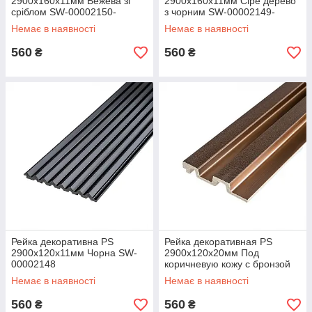
2900х160х11мм Бежева зі
2900х160х11мм Сіре дерево
сріблом SW-00002150-
з чорним SW-00002149-
Немає в наявності
Немає в наявності
560
560
₴
₴
Рейка декоративна PS
Рейка декоративная PS
2900х120х11мм Чорна SW-
2900х120х20мм Под
00002148
коричневую кожу с бронзой
SW-00002147-
Немає в наявності
Немає в наявності
560
560
₴
₴