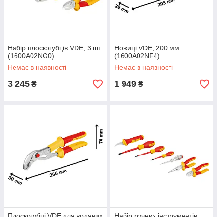
Набір плоскогубців VDE, 3 шт.
Ножиці VDE, 200 мм
(1600A02NG0)
(1600A02NF4)
Немає в наявності
Немає в наявності
3 245
1 949
₴
₴
Плоскогубці VDE для водяних
Набір ручних інструментів