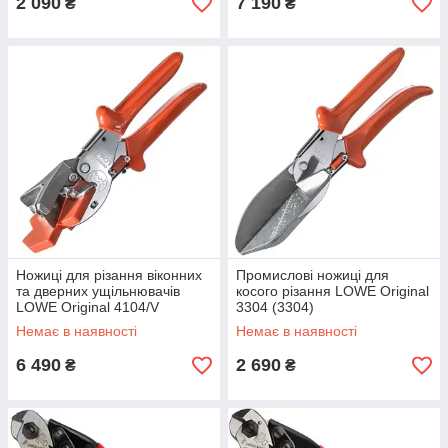
2 090
7 190
₴
₴
Ножиці для різання віконних
Промислові ножиці для
та дверних ущільнювачів
косого різання LOWE Original
LOWE Original 4104/V
3304 (3304)
(4104/V)
Немає в наявності
Немає в наявності
6 490
2 690
₴
₴