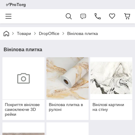
✅ProTorg
Товари
DropOffice
Вінілова плитка
Вінілова плитка
Покриття вінілове
Вінілова плитка в
Вінілові картини
самоклеюче 3D
рулоні
на стіну
рейки