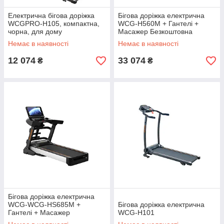
Електрична бігова доріжка
Бігова доріжка електрична
WCGPRO-H105, компактна,
WCG-H560М + Гантелі +
чорна, для дому
Масажер Безкоштовна
доставка
Немає в наявності
Немає в наявності
12 074
33 074
₴
₴
Бігова доріжка електрична
WCG-WCG-HS685M +
Бігова доріжка електрична
Гантелі + Масажер
WCG-H101
Безкоштовна доставка