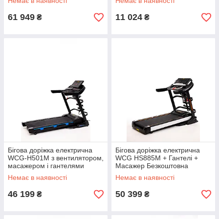
Немає в наявності
Немає в наявності
61 949
11 024
₴
₴
Бігова доріжка електрична
Бігова доріжка електрична
WCG-H501M з вентилятором,
WCG HS885M + Гантелі +
масажером і гантелями
Масажер Безкоштовна
Безкоштовна доставка
доставка
Немає в наявності
Немає в наявності
46 199
50 399
₴
₴