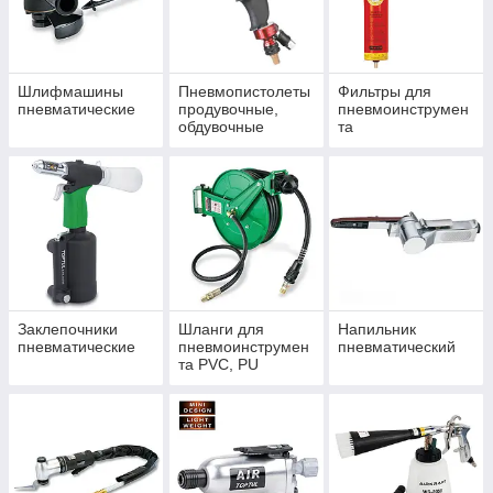
Шлифмашины
Пневмопистолеты
Фильтры для
пневматические
продувочные,
пневмоинструмен
обдувочные
та
Заклепочники
Шланги для
Напильник
пневматические
пневмоинструмен
пневматический
та PVC, PU