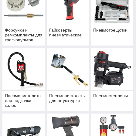
Форсунки и
Гайковерты
Пневмотрещотки
ремкомплекты для
пневматические
краскопультов
Пневмопистолеты
Пневмопистолеты
Пневмостеплеры
для подкачки
для штукатурки
колес