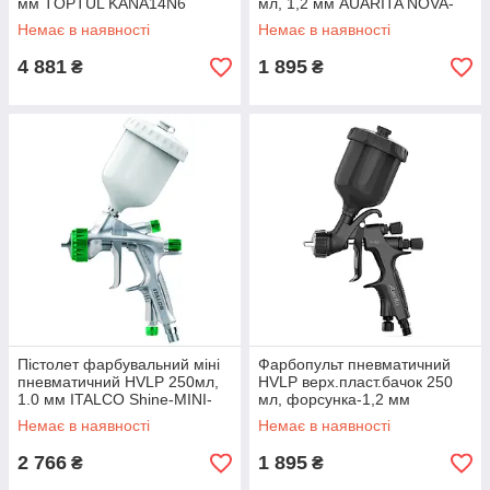
мм TOPTUL KANA14N6
мл, 1,2 мм AUARITA NOVA-
LIGHT-1.2
Немає в наявності
Немає в наявності
4 881
1 895
₴
₴
Пістолет фарбувальний міні
Фарбопульт пневматичний
пневматичний HVLP 250мл,
HVLP верх.пласт.бачок 250
1.0 мм ITALCO Shine-MINI-
мл, форсунка-1,2 мм
1.0
AUARITA NOVA-LIGHT-1.2
Немає в наявності
Немає в наявності
2 766
1 895
₴
₴