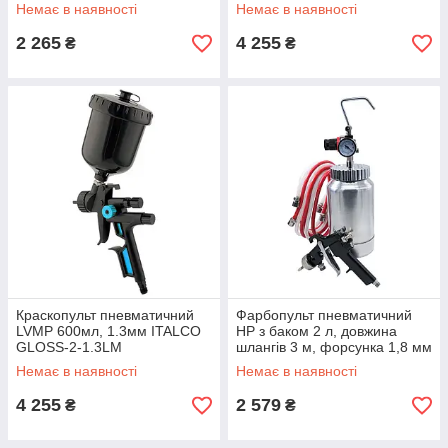
форсунка 1,8 мм PT-8-
Немає в наявності
Немає в наявності
AIRKRAFT-1.8
2 265
4 255
₴
₴
Краскопульт пневматичний
Фарбопульт пневматичний
LVMP 600мл, 1.3мм ITALCO
HP з баком 2 л, довжина
GLOSS-2-1.3LM
шлангів 3 м, форсунка 1,8 мм
PT-2-AIRKRAFT-1.8
Немає в наявності
Немає в наявності
4 255
2 579
₴
₴