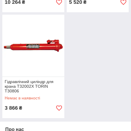
10 264
5 520
₴
₴
Гідравлічний циліндр для
крана T32002X TORIN
T30806
Немає в наявності
3 866
₴
Про нас