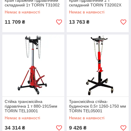
Кран гаражний гідравлічний
Кран гідравлічний 2 т
складаний 1т TORIN T31002
складаний TORIN T32002X
Немає в наявності
Немає в наявності
11 709
13 763
₴
₴
Стійка трансмісійна
Трансмісійна стійка-
гідравлічна 1 т 880-1915мм
будиночок 0,5т 1260-1750 мм
TORIN TEL10001
TORIN TEL05001
Немає в наявності
Немає в наявності
34 314
9 426
₴
₴