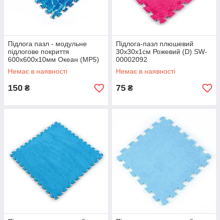
Підлога пазл - модульне
Підлога-пазл плюшевий
підлогове покриття
30х30х1см Рожевий (D) SW-
600x600x10мм Океан (МР5)
00002092
SW-00000141
Немає в наявності
Немає в наявності
150
75
₴
₴