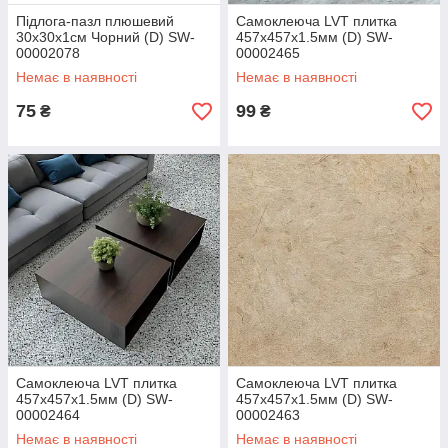
Підлога-пазл плюшевий
Самоклеюча LVT плитка
30х30х1см Чорний (D) SW-
457х457х1.5мм (D) SW-
00002078
00002465
Немає в наявності
Немає в наявності
75
99
₴
₴
Самоклеюча LVT плитка
Самоклеюча LVT плитка
457х457х1.5мм (D) SW-
457х457х1.5мм (D) SW-
00002464
00002463
Немає в наявності
Немає в наявності