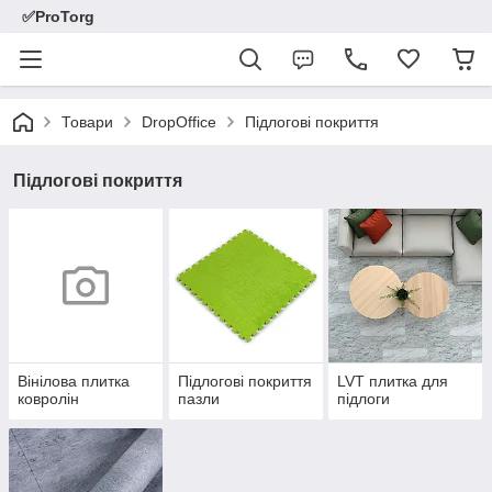
✅ProTorg
Товари
DropOffice
Підлогові покриття
Підлогові покриття
Вінілова плитка
Підлогові покриття
LVT плитка для
ковролін
пазли
підлоги