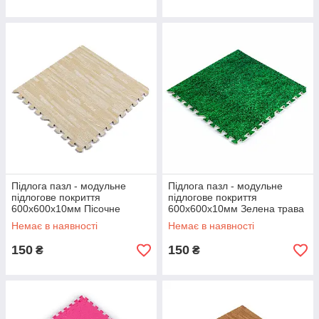
Підлога пазл - модульне
Підлога пазл - модульне
підлогове покриття
підлогове покриття
600x600x10мм Пісочне
600x600x10мм Зелена трава
дерево (МР14) SW-00000648
(МР4) SW-00000153
Немає в наявності
Немає в наявності
150
150
₴
₴