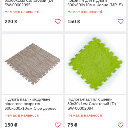
60х60х1см Салатовий (D)
покриття для підлоги
SW-00002095
600x600x10мм Чорне (МР15)
SW-00001169
Немає в наявності
Немає в наявності
220
150
₴
₴
Підлога пазл - модульне
Підлога-пазл плюшевий
підлогове покриття
30х30х1см Салатовий (D)
600x600x10мм Сіре дерево
SW-00002094
(МР9) SW-00000209
Немає в наявності
Немає в наявності
150
75
₴
₴