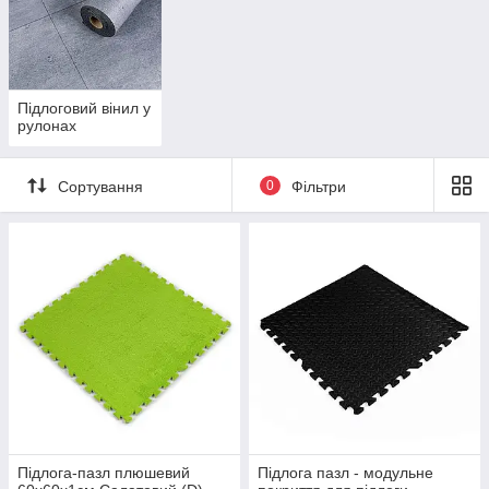
Підлоговий вінил у
рулонах
Сортування
0
Фільтри
Підлога-пазл плюшевий
Підлога пазл - модульне