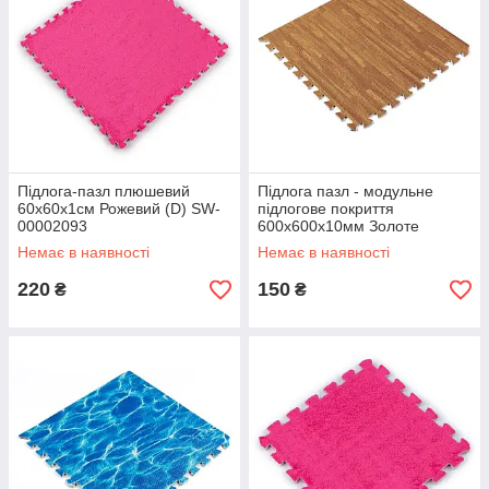
Підлога-пазл плюшевий
Підлога пазл - модульне
60х60х1см Рожевий (D) SW-
підлогове покриття
00002093
600x600x10мм Золоте
дерево (МР2) SW-00000022
Немає в наявності
Немає в наявності
220
150
₴
₴