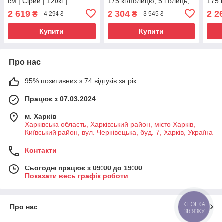
см | Сірий | 120кг |
175 кг/полицю, 5 полиць,
175 
регульована спинка |
ДСП, оцинкований,
МДФ
2 619
2 304
2 2
₴
₴
4 294 ₴
3 545 ₴
PREMIUM
металевий
мет
Купити
Купити
Про нас
95% позитивних з 74 відгуків за рік
Працює з 07.03.2024
м. Харків
Харківська область, Харківський район, місто Харків,
Київський район, вул. Чернівецька, буд. 7, Харків, Україна
Контакти
Сьогодні працює з 09:00 до 19:00
Показати весь графік роботи
КНОПКА
Про нас
ЗВ'ЯЗКУ