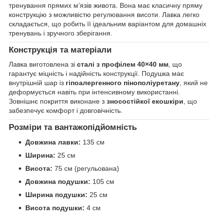
тренування прямих м’язів живота. Вона має класичну пряму
конструкцію з можливістю регулювання висоти. Лавка легко
складається, що робить її ідеальним варіантом для домашніх
тренувань і зручного зберігання.
Конструкція та матеріали
Лавка виготовлена зі
сталі з профілем 40×40 мм
, що
гарантує міцність і надійність конструкції. Подушка має
внутрішній шар із
гіпоалергенного пінополіуретану
, який не
деформується навіть при інтенсивному використанні.
Зовнішнє покриття виконане з
зносостійкої екошкіри
, що
забезпечує комфорт і довговічність.
Розміри та вантажопідйомність
Довжина лавки:
135 см
Ширина:
25 см
Висота:
75 см (регульована)
Довжина подушки:
105 см
Ширина подушки:
25 см
Висота подушки:
4 см