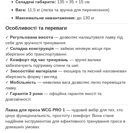
Складені габарити:
135 × 35 × 15 см
Вага:
11,5 кг (легка та зручна для перенесення)
Максимальне навантаження:
до 130 кг
Особливості та переваги
✓
Регульована висота
— дозволяє налаштувати лавку під
себе для зручності тренування.
✓
Складна конструкція
— займає мінімум місця при
зберіганні або транспортуванні.
✓
Комфорт під час тренувань
— зручні валики
забезпечують підтримку спини та шиї.
✓
Зносостійкі матеріали
— екошкіра та якісний наповнювач
зберігають форму і вигляд.
✓
Мобільність
— невелика вага дозволяє легко переміщати
лавку.
✓
Гарантія 3 роки
— офіційна гарантія якості та
довговічності.
Лавка для преса WCG PRO 1
— чудовий вибір для тих, хто
цінує функціональність, простоту і комфорт. Вона стане
надійним інструментом для ефективного тренування преса в
домашніх умовах.