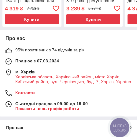
150 кг | з підставкою для
810 | біле | регулювання
до 1
ніг | ProGame GX-150 |
висоти, підставка для ніг,
для 
4 319
3 289
4 3
₴
₴
7 713 ₴
5 874 ₴
для гри та роботи
дві подушки
Thro
робо
Купити
Купити
Про нас
95% позитивних з 74 відгуків за рік
Працює з 07.03.2024
м. Харків
Харківська область, Харківський район, місто Харків,
Київський район, вул. Чернівецька, буд. 7, Харків, Україна
Контакти
Сьогодні працює з 09:00 до 19:00
Показати весь графік роботи
КНОПКА
Про нас
ЗВ'ЯЗКУ