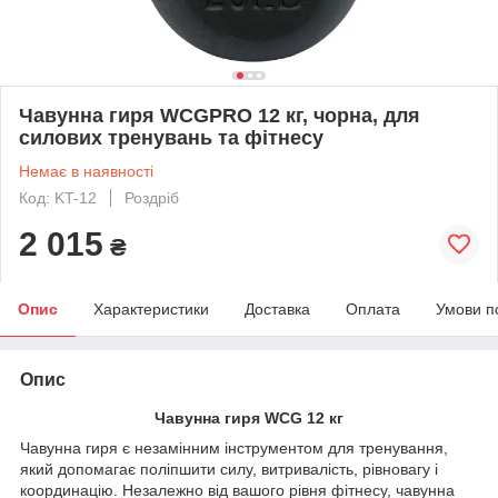
Чавунна гиря WCGPRO 12 кг, чорна, для
силових тренувань та фітнесу
Немає в наявності
Код: KT-12
Роздріб
2 015
₴
Опис
Характеристики
Доставка
Оплата
Умови п
Опис
Чавунна гиря WCG 12 кг
Чавунна гиря є незамінним інструментом для тренування,
який допомагає поліпшити силу, витривалість, рівновагу і
координацію. Незалежно від вашого рівня фітнесу, чавунна