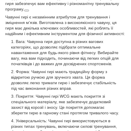
гиря забезпечує вам ефективну і різноманітну тренувальну
програму.
Чавунні гирі є незамінним атрибутом для тренування і
зміцнення м'язів. Виготовлена з високоякісного чавуну, ця
гиря має декілька ключових особливостей, які роблять її
надійним і ефективним інструментом для фізичної активності:
Вага: Чавунна гиря доступна в різних вагових
категоріях, що дозволяє підібрати оптимальне
навантаження для будь-якого рівня фітнесу. Вибирайте
вагу, яка вам підходить, починаючи від легких опцій для
початківців і до важких для досвідчених спортсменів.
Форма: Чавунні гирі мають традиційну форму з
відкритою ручкою для зручного хвата. Ця форма
дозволяє легко тримати гирю і забезпечує стабільність
під час виконання різних вправ.
Покриття: Чавунні гирі WCG мають покриття зі
спеціального матеріалу, яке забезпечує додатковий
захист від корозії і зносу. Це покриття допомагає
зберегти гирю в гарному стані протягом тривалого часу.
Універсальність: Чавунні гирі використовуються в
різних типах тренувань, включаючи силові тренування,