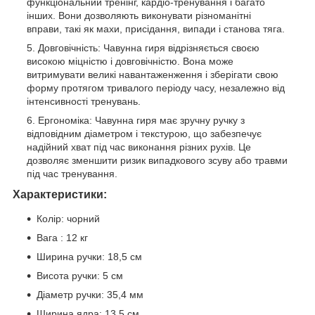
функціональний тренінг, кардіо-тренування і багато
інших. Вони дозволяють виконувати різноманітні
вправи, такі як махи, присідання, випади і станова тяга.
Довговічність: Чавунна гиря відрізняється своєю
високою міцністю і довговічністю. Вона може
витримувати великі навантаженження і зберігати свою
форму протягом тривалого періоду часу, незалежно від
інтенсивності тренувань.
Ергономіка: Чавунна гиря має зручну ручку з
відповідним діаметром і текстурою, що забезпечує
надійний хват під час виконання різних рухів. Це
дозволяє зменшити ризик випадкового зсуву або травми
під час тренування.
Характеристики:
Колір: чорний
Вага : 12 кг
Ширина ручки: 18,5 см
Висота ручки: 5 см
Діаметр ручки: 35,4 мм
Ширина ядра: 13,5 см