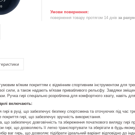
повернення товару протягом 14 днів
за раху
теристики
 гумовим м'яким покриттям є відмінним спортивним інструментом для тре
ової сили, а також надають м'язам привабливого рельєфу. Завдяки зміще
ази. Ручка гирі спеціально розроблена для комфортного хвату, навіть для
оделі включають:
я гирі в руці, що забезпечує безпеку спортсмена та оточуючих під час тр
 покриття гирі, що забезпечує зручність використання.
а, що забезпечує довговічність та збереження початкового виляду гирі п
ри гирі, що дозволяють її легко транспортувати та зберігати в будь-якому
ибір ваг гирь, що дозволяє підібрати ідеальний варіант відповідно до інд