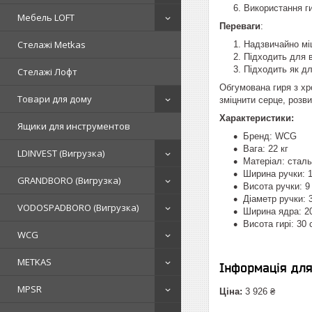
Використання ги
Мебель LOFT
Переваги
:
Стелажі Metkas
Надзвичайно мі
Підходить для в
Підходить як дл
Стелажі Лофт
Обгумована гиря з х
Товари для дому
зміцнити серце, розви
Характеристики:
Ящики для инструментов
Бренд: WCG
Вага: 22 кг
LDINVEST (Вигрузка)
Матеріал: сталь
Ширина ручки: 1
GRANDBORO (Вигрузка)
Висота ручки: 9
Діаметр ручки: 
VODOSPADBORO (Вигрузка)
Ширина ядра: 2
Висота гирі: 30 
WCG
METKAS
Інформація дл
MPSR
Ціна:
3 926 ₴