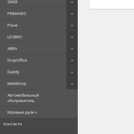
SIKER
PRIMAVEO
Різне
LEOBRO
ABRA
DropOffice
Daddy
MebliDrop
Автомобильный
обогреватель
Игровые рули +
Контакти