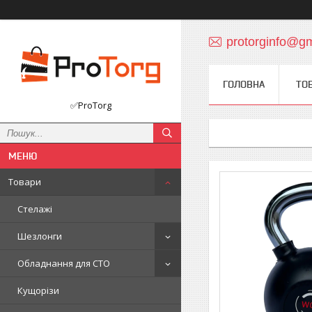
protorginfo@g
ГОЛОВНА
ТО
✅ProTorg
Товари
Стелажі
Шезлонги
Обладнання для СТО
Кущорізи