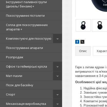
Інструмент паливної групи
(дизель/ бензин) +
Піскоструминні пістолети
Сопла для піскоструминних
апаратів +
Комплектуючі для піскострую
Піскоструминні апарати
Опис
Харак
Розпродаж
Офісні та геймерські крісла
Гиря з литим ядром і
витривалості та м'яз
Мат-пазли
навантаження в 3-4 р
Особливості цієї м
Пісок для басейну
Надійна фіксаці
Зовнішнє гумове
Спорт
Зносостійка гум
Компактні розмі
Механізація виробництва
Різноманітний в