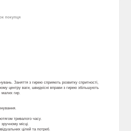
нок покупця
нувань. Заняття з гирею сприяють розвитку спритності,
ному центру ваги, швидкісні вправи з гирею збільшують
 малих гир.
енування.
ротягом тривалого часу.
 зручному місці.
ивідуальних цілей та потреб.