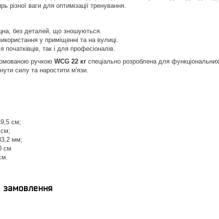
рь різної ваги для оптимізації тренування.
цна, без деталей, що зношуються.
икористання у приміщенні та на вулиці.
я початківців, так і для професіоналів.
ромованою ручкою
WCG 22 кг
спеціально розроблена для функціональних 
нути силу та наростити м'язи.
9,5 см;
 см;
33,2 мм;
0 см
см.
я замовлення