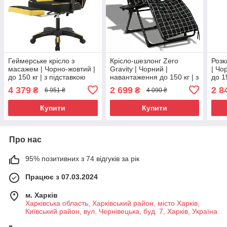
Геймерське крісло з
Крісло-шезлонг Zero
Розк
масажем | Чорно-жовтий |
Gravity | Чорний |
| Чо
до 150 кг | з підставкою
навантаження до 150 кг | з
до 1
для ніг | тканинне | Vector
матрасом і подушкою |
сітк
4 379
2 699
2 8
₴
₴
6 951 ₴
4 090 ₴
KO48CZE | для гри та
LEOBRO LB-ZGC-K3-PAT |
FB-S
роботи
для дому, тераси,
дачі
Купити
Купити
Про нас
95% позитивних з 74 відгуків за рік
Працює з 07.03.2024
м. Харків
Харківська область, Харківський район, місто Харків,
Київський район, вул. Чернівецька, буд. 7, Харків, Україна