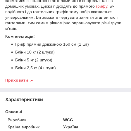
займатися зі штангою і гантелями як і в спортзалі так і в
домашніх умовах. Диски підходять до прямого
грифу
, w-
подібного і до гантельних грифів тому набір вважається
універсальним. Ви зможете чергувати заняття зі штангою і
гантелями, тим самим рівномірно опрацьовувати різні групи
м'язів.
Комплектація:
Гриф прямий довжиною 160 см (1 шт)
Бліни 10 кг (2 штуки)
Бліни 5 кг (2 штуки)
Бліни 2,5 кг (4 штуки)
Приховати
Характеристики
Основні
Виробник
WCG
Країна виробник
Україна