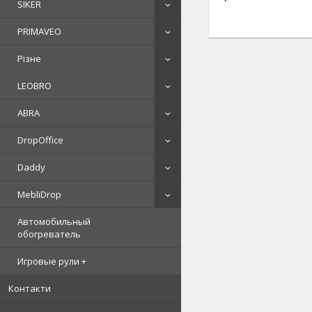
SIKER
PRIMAVEO
Різне
LEOBRO
ABRA
DropOffice
Daddy
MebliDrop
Автомобильный
обогреватель
Игровые рули +
Контакти