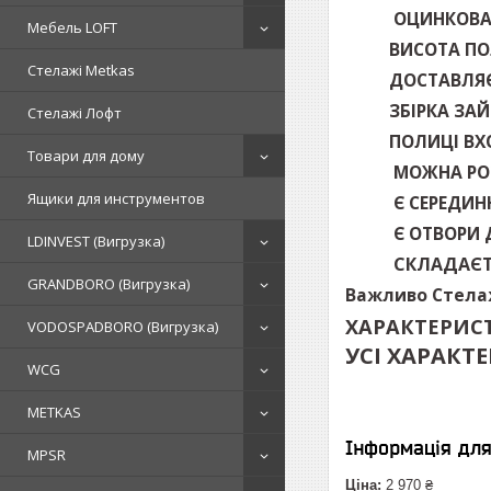
ОЦИНКОВА
Мебель LOFT
ВИСОТА ПО
Стелажі Metkas
ДОСТАВЛЯ
ЗБІРКА ЗА
Стелажі Лофт
ПОЛИЦІ ВХ
Товари для дому
МОЖНА РО
Ящики для инструментов
Є СЕРЕДИН
Є ОТВОРИ 
LDINVEST (Вигрузка)
СКЛАДАЄТ
GRANDBORO (Вигрузка)
Важливо
Стел
ХАРАКТЕРИС
VODOSPADBORO (Вигрузка)
УСІ ХАРАКТ
WCG
METKAS
Інформація дл
MPSR
Ціна:
2 970 ₴