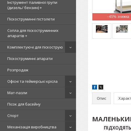
Інструмент паливної групи
(дизель/ бензин) +
–45%
Піскоструминні пістолети
Сопла для піскоструминних
апаратів +
Комплектуючі для піскострую
Піскоструминні апарати
Розпродаж
Офісні та геймерські крісла
Мат-пазли
Опис
Харак
Пісок для басейну
Спорт
МАЛЕНЬКИЙ
Механізація виробництва
ПІДХОДЯТ