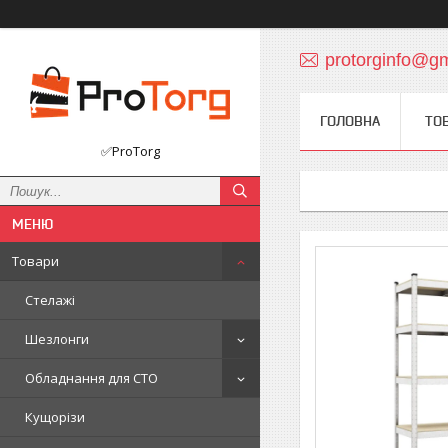
protorginfo@g
ГОЛОВНА
ТО
✅ProTorg
Товари
Стелажі
Шезлонги
Обладнання для СТО
Кущорізи