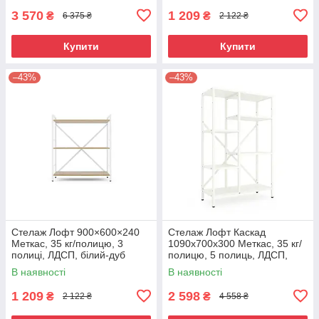
3 570
1 209
₴
₴
6 375 ₴
2 122 ₴
Купити
Купити
–43%
–43%
Стелаж Лофт 900×600×240
Стелаж Лофт Каскад
Меткас, 35 кг/полицю, 3
1090х700х300 Меткас, 35 кг/
полиці, ЛДСП, білий-дуб
полицю, 5 полиць, ЛДСП,
артизан
білий-білий сніг
В наявності
В наявності
1 209
2 598
₴
₴
2 122 ₴
4 558 ₴