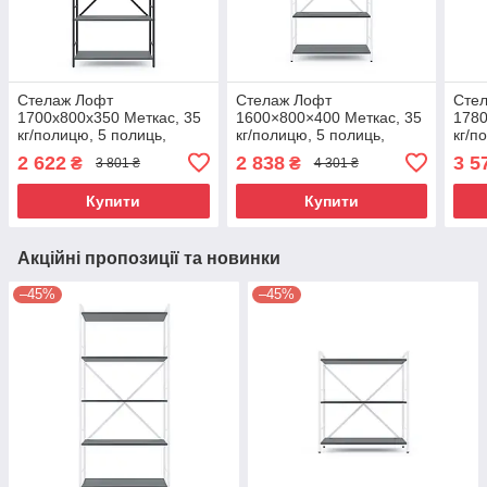
Стелаж Лофт
Стелаж Лофт
Стел
1700х800х350 Меткас, 35
1600×800×400 Меткас, 35
1780
кг/полицю, 5 полиць,
кг/полицю, 5 полиць,
кг/п
ЛДСП, антрацит-антрацит
ЛДСП, білий-антрацит
ЛДСП
2 622
2 838
3 5
₴
₴
3 801 ₴
4 301 ₴
Купити
Купити
Акційні пропозиції та новинки
–45%
–45%