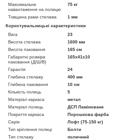
Максимальне
75 кг
навантаження на полицю
Товщина рами стелажа
1 мм
Користувальницькі характеристики
Вага
23
Висота стелажа
1600 мм
Висота паковання
165 см
Габаритні розміри
165х41х10
паковання (Д/Ш/В)
Гарантія
24
Глибина стелажу
400 мм
Глибина паковання
10 см
Кількість полиць
5
Матеріал каркаса
метал
Матеріал полиць
ДСП Ламіноване
Покриття каркаса
Порошкова фарба
Серія
Лофт (75-150 кг)
Тип кріплення полиці
Болти
Тип стелажу
поличний