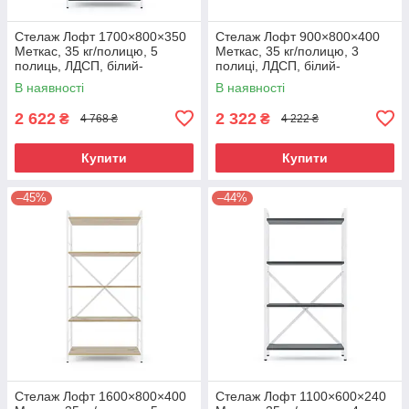
Стелаж Лофт 1700×800×350
Стелаж Лофт 900×800×400
Меткас, 35 кг/полицю, 5
Меткас, 35 кг/полицю, 3
полиць, ЛДСП, білий-
полиці, ЛДСП, білий-
антрацит
антрацит
В наявності
В наявності
2 622
2 322
₴
₴
4 768 ₴
4 222 ₴
Купити
Купити
–45%
–44%
Стелаж Лофт 1600×800×400
Стелаж Лофт 1100×600×240