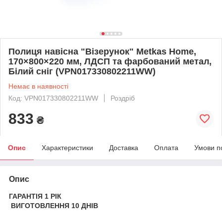
Полиця навісна "Візерунок" Metkas Home,
170×800×220 мм, ЛДСП та фарбований метал,
Білий сніг (VPN017330802211WW)
Немає в наявності
Код: VPN017330802211WW
Роздріб
833
₴
Опис
Характеристики
Доставка
Оплата
Умови п
Опис
ГАРАНТІЯ 1 РІК
ВИГОТОВЛЕННЯ 10 ДНІВ