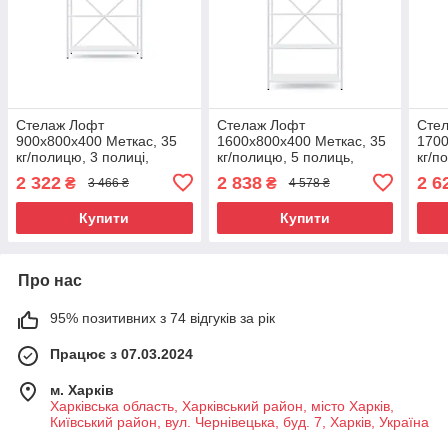
Стелаж Лофт
Стелаж Лофт
Сте
900х800х400 Меткас, 35
1600х800х400 Меткас, 35
1700
кг/полицю, 3 полиці,
кг/полицю, 5 полиць,
кг/п
ЛДСП, білий-білий сніг
ЛДСП, білий-білий сніг
ЛДСП
2 322
2 838
2 6
₴
₴
3 466 ₴
4 578 ₴
Купити
Купити
Про нас
95% позитивних з 74 відгуків за рік
Працює з 07.03.2024
м. Харків
Харківська область, Харківський район, місто Харків,
Київський район, вул. Чернівецька, буд. 7, Харків, Україна