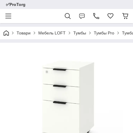
✅ProTorg
Товари
Мебель LOFT
Тумбы
Тумбы Pro
Тумба