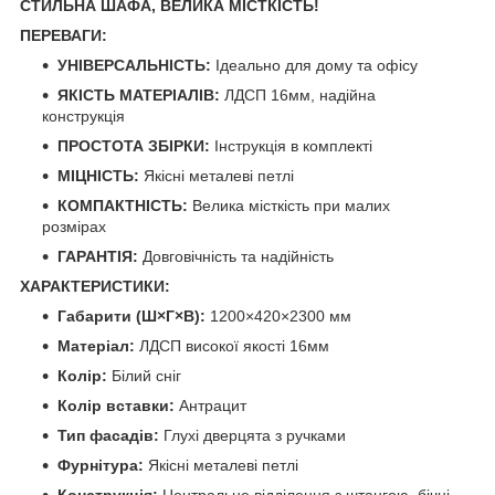
СТИЛЬНА ШАФА, ВЕЛИКА МІСТКІСТЬ!
ПЕРЕВАГИ:
УНІВЕРСАЛЬНІСТЬ:
Ідеально для дому та офісу
ЯКІСТЬ МАТЕРІАЛІВ:
ЛДСП 16мм, надійна
конструкція
ПРОСТОТА ЗБІРКИ:
Інструкція в комплекті
МІЦНІСТЬ:
Якісні металеві петлі
КОМПАКТНІСТЬ:
Велика місткість при малих
розмірах
ГАРАНТІЯ:
Довговічність та надійність
ХАРАКТЕРИСТИКИ:
Габарити (Ш×Г×В):
1200×420×2300 мм
Матеріал:
ЛДСП високої якості 16мм
Колір:
Білий сніг
Колір вставки:
Антрацит
Тип фасадів:
Глухі дверцята з ручками
Фурнітура:
Якісні металеві петлі
Конструкція:
Центральне відділення з штангою, бічні