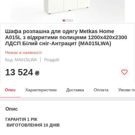
Шафа розпашна для одягу Metkas Home
A015L з відкритими полицями 1200х420х2300
ЛДСП Білий сніг-Антрацит (MA015LWA)
Немає в наявності
Код: MA015LWA
Роздріб
13 524
₴
Опис
Характеристики
Доставка
Оплата
Умови п
Опис
ГАРАНТІЯ 1 РІК
ВИГОТОВЛЕННЯ 10 ДНІВ