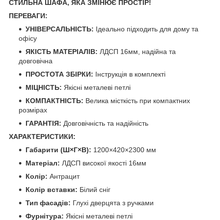
СТИЛЬНА ШАФА, ЯКА ЗМІНЮЄ ПРОСТІР!
ПЕРЕВАГИ:
УНІВЕРСАЛЬНІСТЬ:
Ідеально підходить для дому та
офісу
ЯКІСТЬ МАТЕРІАЛІВ:
ЛДСП 16мм, надійна та
довговічна
ПРОСТОТА ЗБІРКИ:
Інструкція в комплекті
МІЦНІСТЬ:
Якісні металеві петлі
КОМПАКТНІСТЬ:
Велика місткість при компактних
розмірах
ГАРАНТІЯ:
Довговічність та надійність
ХАРАКТЕРИСТИКИ:
Габарити (Ш×Г×В):
1200×420×2300 мм
Матеріал:
ЛДСП високої якості 16мм
Колір:
Антрацит
Колір вставки:
Білий сніг
Тип фасадів:
Глухі дверцята з ручками
Фурнітура:
Якісні металеві петлі