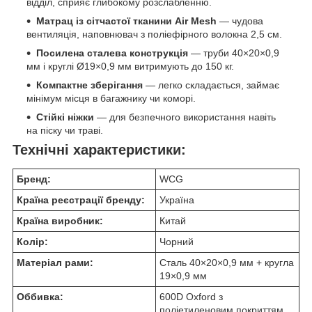
відділ, сприяє глибокому розслабленню.
Матрац із сітчастої тканини Air Mesh
— чудова
вентиляція, наповнювач з поліефірного волокна 2,5 см.
Посилена сталева конструкція
— труби 40×20×0,9
мм і круглі Ø19×0,9 мм витримують до 150 кг.
Компактне зберігання
— легко складається, займає
мінімум місця в багажнику чи коморі.
Стійкі ніжки
— для безпечного використання навіть
на піску чи траві.
Технічні характеристики:
Бренд:
WCG
Країна реєстрації бренду:
Україна
Країна виробник:
Китай
Колір:
Чорний
Матеріал рами:
Сталь 40×20×0,9 мм + кругла
19×0,9 мм
Оббивка:
600D Oxford з
поліетиленовим покриттям