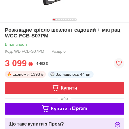
Розкладне крісло шезлонг садовий + матрац
WCG FCB-S07PM
В наявності
Код: WL-FCB-S07PM
Роздріб
3 099
₴
4 492 ₴
Економія
1393 ₴
Залишилось
44 дні
Купити
або
Купити з
Що таке купити з Пром?