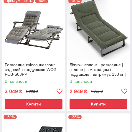
Преміум якість
–40%
–40%
Розкладне крісло шезлонг
Ліжко‑шезлонг | розкладне |
садовий із подушкою WCG
зелене | з матрацом і
FCB-S03PP
подушкою | витримує 150 кг |
для кемпінгу, саду,
В наявності
В наявності
відпочинку | WCG FBS12
3 049
2 949
₴
₴
5 082 ₴
4 915 ₴
Купити
Купити
–39%
–38%