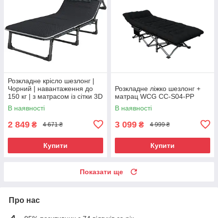
Розкладне крісло шезлонг |
Чорний | навантаження до
Розкладне ліжко шезлонг +
150 кг | з матрасом із сітки 3D
матрац WCG CC-S04-PP
Air-Mesh | WCG FB-S02-PM |
В наявності
В наявності
для дому, дачі, або
2 849
3 099
₴
₴
4 671 ₴
4 999 ₴
Купити
Купити
Показати ще
Про нас