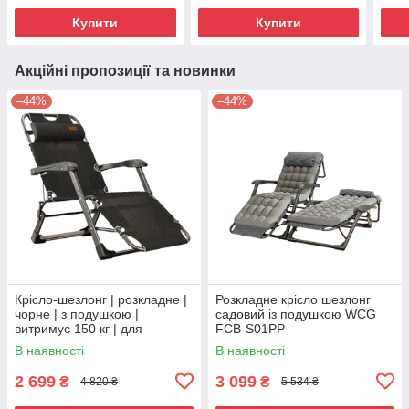
або в
дачі
Купити
Купити
Акційні пропозиції та новинки
–44%
–44%
Крісло-шезлонг | розкладне |
Розкладне крісло шезлонг
чорне | з подушкою |
садовий із подушкою WCG
витримує 150 кг | для
FCB-S01PP
відпочинку, дачі, пляжу,
В наявності
В наявності
балкона, тераси | WCG
FCBS07
2 699
3 099
₴
₴
4 820 ₴
5 534 ₴