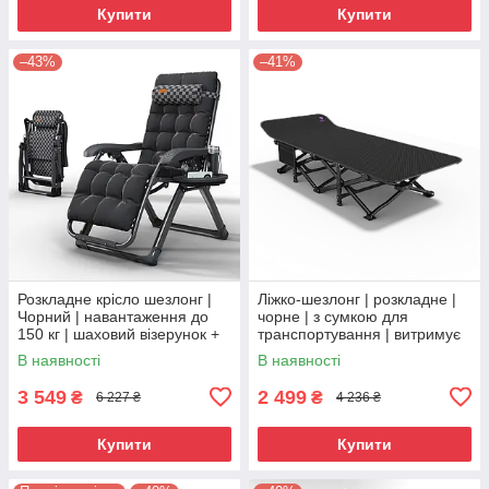
Купити
Купити
–43%
–41%
Розкладне крісло шезлонг |
Ліжко-шезлонг | розкладне |
Чорний | навантаження до
чорне | з сумкою для
150 кг | шаховий візерунок +
транспортування | витримує
матрац | WCG S14-PP | для
200 кг | для кемпінгу, саду,
В наявності
В наявності
дому, дачі, або в
дому | WCG CCS04
3 549
2 499
₴
₴
6 227 ₴
4 236 ₴
Купити
Купити