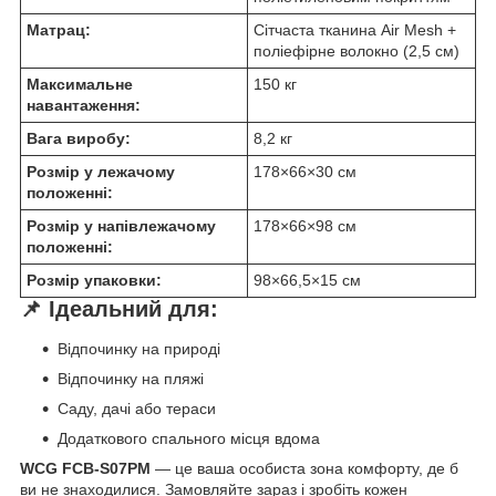
Матрац:
Сітчаста тканина Air Mesh +
поліефірне волокно (2,5 см)
Максимальне
150 кг
навантаження:
Вага виробу:
8,2 кг
Розмір у лежачому
178×66×30 см
положенні:
Розмір у напівлежачому
178×66×98 см
положенні:
Розмір упаковки:
98×66,5×15 см
📌 Ідеальний для:
Відпочинку на природі
Відпочинку на пляжі
Саду, дачі або тераси
Додаткового спального місця вдома
WCG FCB-S07PM
— це ваша особиста зона комфорту, де б
ви не знаходилися. Замовляйте зараз і зробіть кожен