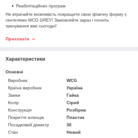
Реабілітаційних програм
Не втрачайте можливість покращити свою фізичну форму з
гантелями WCG GREY! Замовляйте зараз і почніть
тренування вже сьогодні!
Приховати
Характеристики
Основні
Виробник
WCG
Країна виробник
Україна
Замки
Гайка
Колір
Сірий
Конструкція
Розбірна
Покриття млинців
Пластик
Посадковий діаметр
30
Стан
Новий