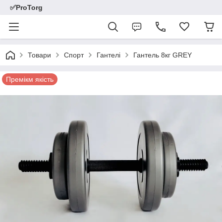
✅ProTorg
Товари
Спорт
Гантелі
Гантель 8кг GREY
Премікм якість