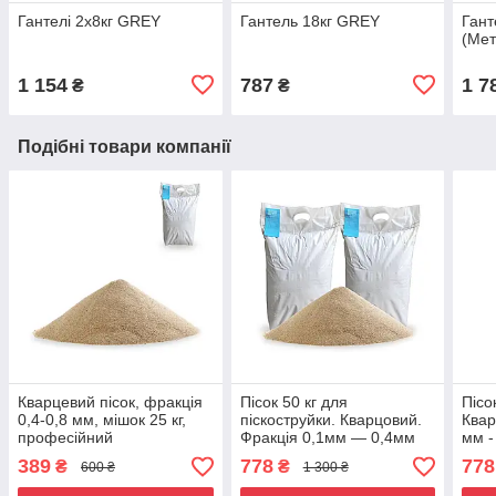
Гантелі 2х8кг GREY
Гантель 18кг GREY
Гант
(Мет
1 154
787
1 7
₴
₴
Подібні товари компанії
Кварцевий пісок, фракція
Пісок 50 кг для
Пісо
0,4-0,8 мм, мішок 25 кг,
піскоструйки. Кварцовий.
Квар
професійний
Фракція 0,1мм — 0,4мм
мм -
389
778
778
₴
₴
600 ₴
1 300 ₴