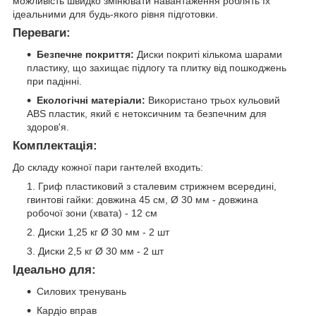
можливість швидко змінювати навантаження роблять їх
ідеальними для будь-якого рівня підготовки.
Переваги:
Безпечне покриття:
Диски покриті кількома шарами
пластику, що захищає підлогу та плитку від пошкоджень
при падінні.
Екологічні матеріали:
Використано трьох кульовий
АВЅ пластик, який є нетоксичним та безпечним для
здоров'я.
Комплектація:
До складу кожної пари гантелей входить:
Гриф пластиковий з сталевим стрижнем всередині,
гвинтові гайки: довжина 45 см, Ø 30 мм - довжина
робочої зони (хвата) - 12 см
Диски 1,25 кг Ø 30 мм - 2 шт
Диски 2,5 кг Ø 30 мм - 2 шт
Ідеально для:
Силових тренувань
Кардіо вправ