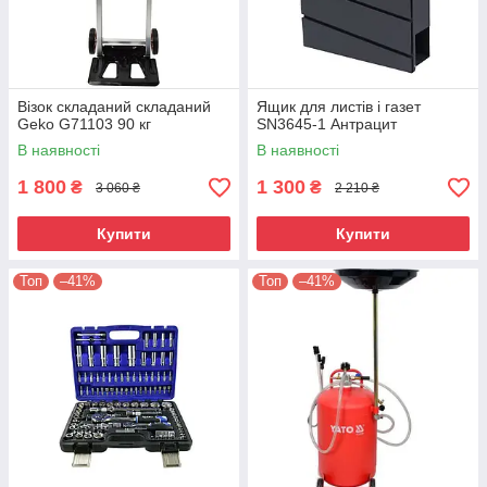
Візок складаний складаний
Ящик для листів і газет
Geko G71103 90 кг
SN3645-1 Антрацит
В наявності
В наявності
1 800
1 300
₴
₴
3 060 ₴
2 210 ₴
Купити
Купити
Топ
–41%
Топ
–41%