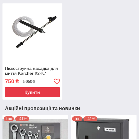
Піскоструйна насадка для
миття Karcher К2-К7
750
₴
1 050 ₴
Купити
Акційні пропозиції та новинки
Топ
–41%
Топ
–41%