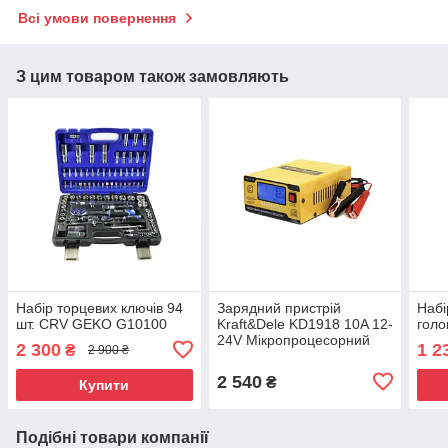
Всі умови повернення
З цим товаром також замовляють
Набір торцевих ключів 94
Зарядний пристрій
Набі
шт. CRV GEKO G10100
Kraft&Dele KD1918 10A 12-
голо
24V Мікропроцесорний
2 300
1 2
₴
2 900 ₴
2 540
₴
Купити
Подібні товари компанії