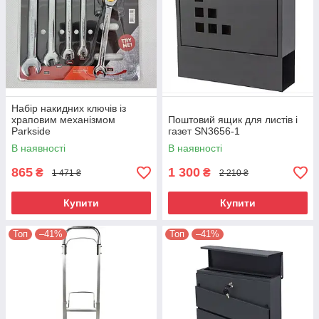
Набір накидних ключів із
храповим механізмом
Поштовий ящик для листів і
Parkside
газет SN3656-1
В наявності
В наявності
865
1 300
₴
₴
1 471 ₴
2 210 ₴
Купити
Купити
Топ
–41%
Топ
–41%