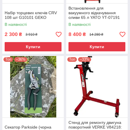
Встановлення для
Набір торцевих ключів CRV
вакуумного відкачування
108 шт G10101 GEKO
оливи 65 л YATO YT-07191
В наявності
В наявності
2 300
8 400
₴
₴
3 910 ₴
14 280 ₴
Купити
Купити
Топ
–36%
Топ
–33%
Стенд для ремонту двигуна
Секатор Parkside (чорна
поворотний VERKE V84218: