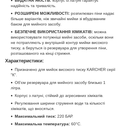
ВИДАТНА ЯКІСТЬ:
корпус із латуні гарантує
надійність та тривалість.
РОЗШИРЕНІ МОЖЛИВОСТІ:
розпилювач піни надає
більше варіантів, ніж звичайні мийки зі вбудованим
баком для мийного засобу.
БЕЗПЕЧНЕ ВИКОРИСТАННЯ ХІМІКАТІВ:
можна
використовувати потужніші мийні засоби, оскільки вони
не потрапляють у внутрішній контур мийки високого
тиску, а беруться із резервуара для утворення піни,
розташованого на кінці стрижня.
Характеристики:
Призначено для мийок високого тиску KARCHER серії
"К".
Об'єм резервуара для мийного засобу близько 1
літра.
Корпус з латуні, стійкий до агресивних хімікатів.
Регулювання ширини струменя води та кількості
хімікатів, що вносяться.
Максимальний тиск:
220 БАР.
Максимальна температура:
60°C.