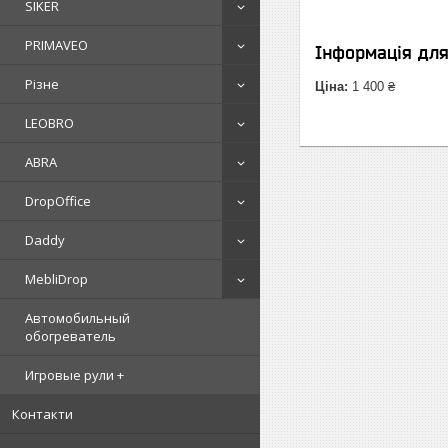
SIKER
PRIMAVEO
Інформація дл
Різне
Ціна:
1 400 ₴
LEOBRO
ABRA
DropOffice
Daddy
MebliDrop
Автомобильный
обогреватель
Игровые рули +
Контакти