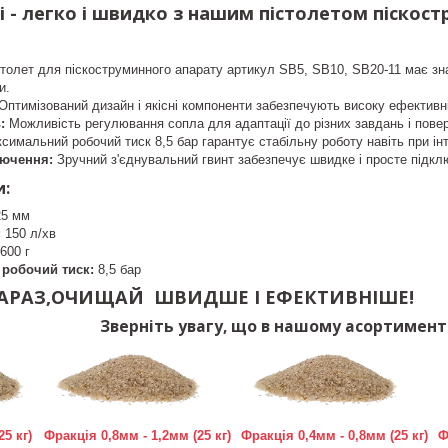
і - легко і швидко з нашим пістолетом піскос
толет для піскоструминного апарату артикул SB5, SB10, SB20-11 має зн
и.
Оптимізований дизайн і якісні компоненти забезпечують високу ефективн
ь:
Можливість регулювання сопла для адаптації до різних завдань і пове
симальний робочий тиск 8,5 бар гарантує стабільну роботу навіть при ін
лючення:
Зручний з'єднувальний гвинт забезпечує швидке і просте підкл
и:
 25 мм
:
150 л/хв
600 г
робочий тиск:
8,5 бар
ЗАРАЗ,ОЧИЩАЙ ШВИДШЕ І ЕФЕКТИВНІШЕ!
Зверніть увагу, що в нашому асортименті
5 кг)
Фракція 0,8мм - 1,2мм (25 кг)
Фракція 0,4мм - 0,8мм (25 кг)
Ф