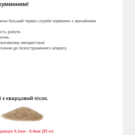
труминним!
ачно більший термін служби порівняно з звичайними
ість роботи.
рхонь.
тенсивному використанні.
ючення до піскоструминного апарату.
 є кварцовий пісок.
ракція 0,1мм - 0,4мм (25 кг)