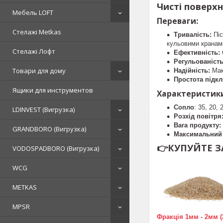
Чисті поверхн
Мебель LOFT
Переваги:
Стелажі Metkas
Тривалість:
Піс
кульовими кранам
Стелажі Лофт
Ефективність:
Регульованіст
Товари для дому
Надійність:
Мак
Простота підк
Ящики для инструментов
Характеристик
Сопло
: 35, 20,
LDINVEST (Вигрузка)
Розхід повітря
Вага продукту:
GRANDBORO (Вигрузка)
Максимальний 
👉КУПУЙТЕ 
VODOSPADBORO (Вигрузка)
WCG
METKAS
MPSR
Фракція 1мм - 2мм (2