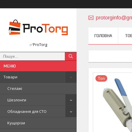
protorginfo@g
ГОЛОВНА
ТО
✅ProTorg
Товари
Топ
Стелажі
Шезлонги
Обладнання для СТО
Кущорізи