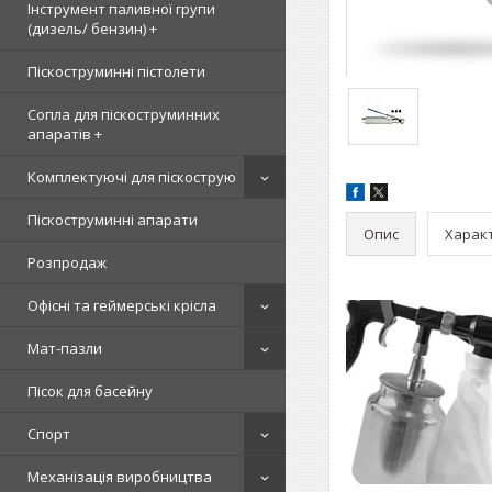
Інструмент паливної групи
(дизель/ бензин) +
Піскоструминні пістолети
Сопла для піскоструминних
апаратів +
Комплектуючі для піскострую
Піскоструминні апарати
Опис
Харак
Розпродаж
Офісні та геймерські крісла
Мат-пазли
Пісок для басейну
Спорт
Механізація виробництва