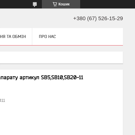
Кошик
+380 (67) 526-15-29
НЯ ТА ОБМІН
ПРО НАС
парату артикул SB5,SB10,SB20-11
411