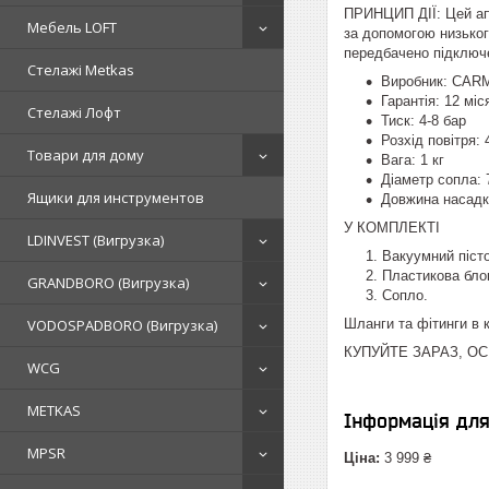
ПРИНЦИП ДІЇ: Цей апа
Мебель LOFT
за допомогою низьког
передбачено підключе
Стелажі Metkas
Виробник: CAR
Гарантія: 12 міс
Стелажі Лофт
Тиск: 4-8 бар
Розхід повітря: 
Товари для дому
Вага: 1 кг
Діаметр сопла: 
Ящики для инструментов
Довжина насадк
У КОМПЛЕКТІ
LDINVEST (Вигрузка)
Вакуумний пісто
Пластикова бло
GRANDBORO (Вигрузка)
Сопло.
VODOSPADBORO (Вигрузка)
Шланги та фітинги в 
КУПУЙТЕ ЗАРАЗ, О
WCG
METKAS
Інформація дл
MPSR
Ціна:
3 999 ₴