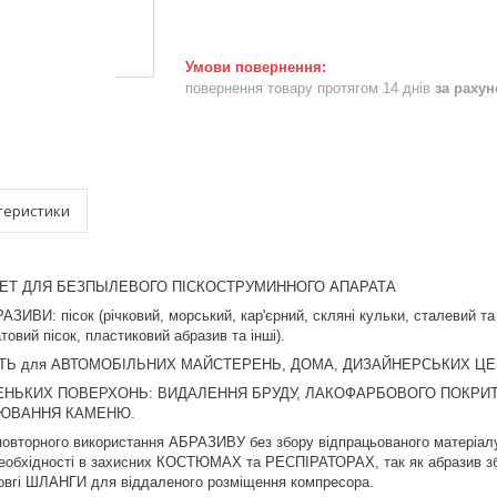
повернення товару протягом 14 днів
за раху
теристики
ЛЕТ ДЛЯ БЕЗПЫЛЕВОГО ПІСКОСТРУМИННОГО АПАРАТА
И: пісок (річковий, морський, кар'єрний, скляні кульки, сталевий та
атовий пісок, пластиковий абразив та інші).
ТЬ для АВТОМОБІЛЬНИХ МАЙСТЕРЕНЬ, ДОМА, ДИЗАЙНЕРСЬКИХ ЦЕНТ
НЬКИХ ПОВЕРХОНЬ: ВИДАЛЕННЯ БРУДУ, ЛАКОФАРБОВОГО ПОКРИТТ
ІЮВАННЯ КАМЕНЮ.
вторного використання АБРАЗИВУ без збору відпрацьованого матеріа
обхідності в захисних КОСТЮМАХ та РЕСПІРАТОРАХ, так як абразив з
вгі ШЛАНГИ для віддаленого розміщення компресора.