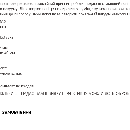
рат використовує інжекційний принцип роботи, подаючи стиснений повіт
о вакууму. Він створює повітряно-абразивну суміш, яку можна використов
ння до пилососу, який допомагає створити локальний вакуум навколо мі
MAX
яців
450 л/хв
7 мм
и: 40 мм
лет.
куюча щітка.
комплект не входять.
СКІЛЬКИ ЦЕ НАДАЄ ВАМ ШВИДКУ І ЕФЕКТИВНУ МОЖЛИВІСТЬ ОБРОБ
я замовлення