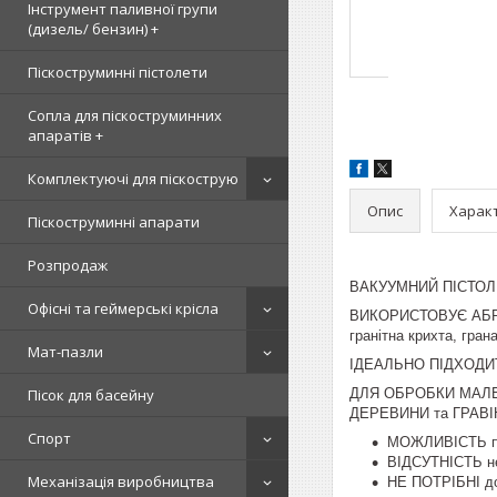
Інструмент паливної групи
(дизель/ бензин) +
Піскоструминні пістолети
Сопла для піскоструминних
апаратів +
Комплектуючі для піскострую
Опис
Харак
Піскоструминні апарати
Розпродаж
ВАКУУМНИЙ ПІСТО
Офісні та геймерські крісла
ВИКОРИСТОВУЄ АБРАЗИВ
гранітна крихта, гран
Мат-пазли
ІДЕАЛЬНО ПІДХОДИ
Пісок для басейну
ДЛЯ ОБРОБКИ МАЛЕ
ДЕРЕВИНИ та ГРАВ
Спорт
МОЖЛИВІСТЬ по
ВІДСУТНІСТЬ не
Механізація виробництва
НЕ ПОТРІБНІ до