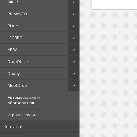
SIKER
PRIMAVEO
Різне
LEOBRO
ABRA
DropOffice
Daddy
MebliDrop
Автомобильный
обогреватель
Игровые рули +
Контакти