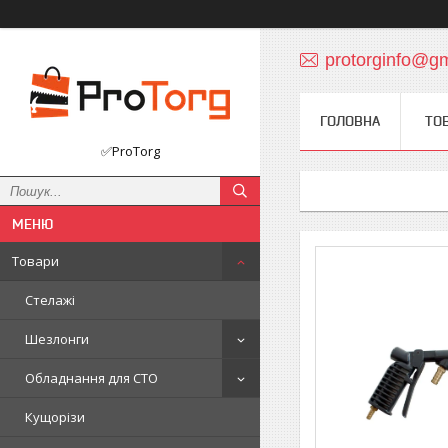
protorginfo@g
ГОЛОВНА
ТО
✅ProTorg
Товари
Стелажі
Шезлонги
Обладнання для СТО
Кущорізи