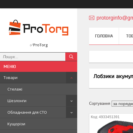
protorginfo@g
ГОЛОВНА
ТО
✅ProTorg
Лобзики акумул
Товари
Стелажі
Шезлонги
Обладнання для СТО
4933451391
Кущорізи