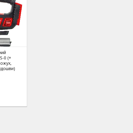
ний
S-0 (+
кожух,
підошви)