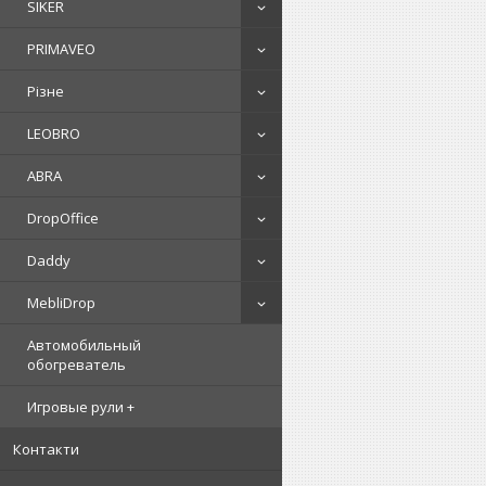
SIKER
PRIMAVEO
Різне
LEOBRO
ABRA
DropOffice
Daddy
MebliDrop
Автомобильный
обогреватель
Игровые рули +
Контакти