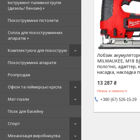
Інструмент паливної групи
(дизель/ бензин) +
Піскоструминні пістолети
Сопла для піскоструминних
апаратів +
Комплектуючі для піскострую
Лобзик акумулятор
MILWAUKEE, M18 BJ
Піскоструминні апарати
полотно, адаптер, 
насадка, накладка 
Розпродаж
13 287 ₴
Офісні та геймерські крісла
Немає в наявності
Мат-пазли
+380 (67) 526-15-29
Пісок для басейну
Спорт
Механізація виробництва