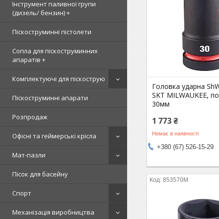
Інструмент паливної групи
(дизель/ бензин) +
Піскоструминні пістолети
Сопла для піскоструминних
апаратів +
Комплектуючі для піскострую
Головка ударна ShW 
SKT MILWAUKEE, по
Піскоструминні апарати
30мм
Розпродаж
1 773 ₴
Немає в наявності
Офісні та геймерські крісла
+380 (67) 526-15-29
Мат-пазли
Пісок для басейну
853570M
Спорт
Механізація виробництва