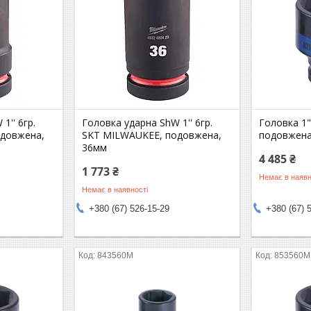
1'' 6гр.
Головка ударна ShW 1'' 6гр.
Головка 1"
довжена,
SKT MILWAUKEE, подовжена,
подовжена 
36мм
4 485 ₴
1 773 ₴
Немає в наявн
Немає в наявності
+380 (67) 526-15-29
+380 (67) 
843560M
853560M