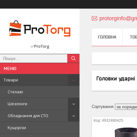
protorginfo@g
ГОЛОВНА
ТО
✅ProTorg
Головки ударні 
Товари
Стелажі
Шезлонги
Обладнання для СТО
4932480425
Кущорізи