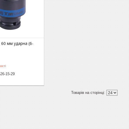
 60 мм ударна (6-
ості
526-15-29