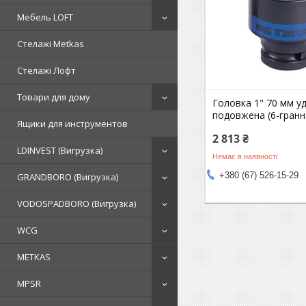
Мебель LOFT
Стелажі Metkas
Стелажі Лофт
Товари для дому
Головка 1" 70 мм у
подовжена (6-гранн
Ящики для инструментов
2 813 ₴
LDINVEST (Вигрузка)
Немає в наявності
+380 (67) 526-15-29
GRANDBORO (Вигрузка)
VODOSPADBORO (Вигрузка)
WCG
METKAS
MPSR