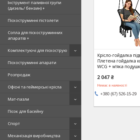
Інструмент паливної групи
(дизель/ бензин) +
Піскоструминні пістолети
Сопла для піскоструминних
апаратів +
Комплектуючі для піскострую
Крісло-гойдалка під
Плетена гойдалка 
Піскоструминні апарати
WCG + м’яка подуш
Розпродаж
2 047 ₴
Немає в наявності
Офісні та геймерські крісла
+380 (67) 526-15-29
Мат-пазли
Пісок для басейну
Спорт
Механізація виробництва