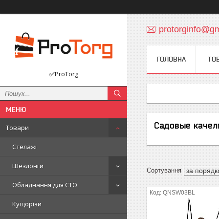
protorginfo@g
ГОЛОВНА
ТО
✅ProTorg
Садовые качел
Товари
Стелажі
Шезлонги
Обладнання для СТО
QNSW03BL
Кущорізи