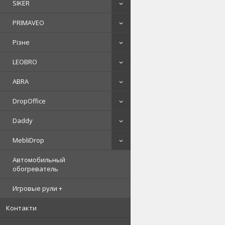
SIKER
PRIMAVEO
Різне
LEOBRO
ABRA
DropOffice
Daddy
MebliDrop
Автомобильный
обогреватель
Игровые рули +
Контакти