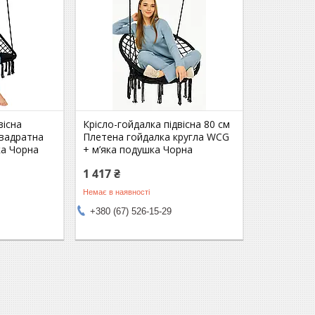
вісна
Крісло-гойдалка підвісна 80 см
квадратна
Плетена гойдалка кругла WCG
ка Чорна
+ м’яка подушка Чорна
1 417 ₴
Немає в наявності
+380 (67) 526-15-29