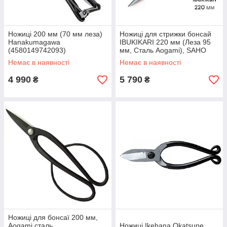
Ножиці 200 мм (70 мм леза)
Ножиці для стрижки бонсай
Hanakumagawa
IBUKIKARI 220 мм (Леза 95
(4580149742093)
мм, Сталь Aogami), SAHO
HONMAMON
Немає в наявності
Немає в наявності
4 990
5 790
₴
₴
Ножиці для бонсаї 200 мм,
Aogami сталь,
Ножиці Ikebana Okatsune