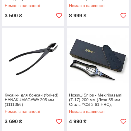
Немає в наявності
Немає в наявності
3 500
8 999
₴
₴
Кусачки для бонсай (forked)
Ножиці Snips - Mekiribasami
HANAKUMAGAWA 205 мм
(T-17) 200 мм (Леза 55 мм
(1111356)
Сталь YCS-3 61 HRC),
Toyama Hamono
Немає в наявності
Немає в наявності
3 690
4 990
₴
₴