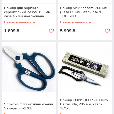
Ножиці для обрізки з
Ножиці Mekiribasami 200 мм
серейторним лезом 195 мм,
(Леза 65 мм Сталь KA-70),
леза 45 мм нікельована
TOBISHO
вуглецева сталь, CHIKAMASA
Немає в наявності
Немає в наявності
TS-66B (4967645130904)
1 899
5 999
₴
₴
Ножиці TOBISHO PS-19 типу
Японські флористичні ножиці
Barracuda, 205 мм, сталь
Sakagen (F-170b)
YCS-3