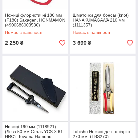
Ножиці флористичні 180 мм
Шматочки для бонсаї (knot)
(F180) Sakagen, HONMAMON
HANAKUMAGAWA 210 мм
(4900686003530)
(1111357)
Немає в наявності
Немає в наявності
2 250
3 690
₴
₴
Ножиці 190 мм (1118921)
(Леза 50 мм Сталь YCS-3 61
Tobisho Ножиці для топіарію
HRC), Toyama Hamono
270 мм. (TBS270)