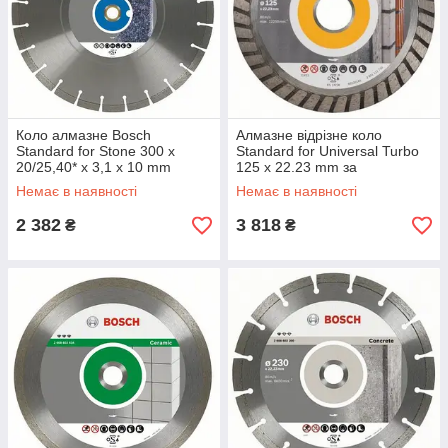
Коло алмазне Bosch
Алмазне відрізне коло
Standard for Stone 300 x
Standard for Universal Turbo
20/25,40* x 3,1 x 10 mm
125 х 22.23 mm за
(2608602602)
будівельними матеріалами
Немає в наявності
Немає в наявності
(10 шт), Bosch 2608603250
2 382
3 818
₴
₴