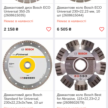
Діамантовий диск Bosch ECO
Діамантове коло Bosch ECO
Universal 350-25
Universal 230×22,23 мм, 10
(2608615035)
шт (2608615044)
Немає в наявності
Немає в наявності
2 158
6 505
₴
₴
Діамантовий диск Bosch
Діамантове коло Bosch Best
Standard for Universal,
for Abrasive, 115×22,23×2,2
230x22,23x3x7мм, 10 шт
мм (2608602679)
(2608615048)