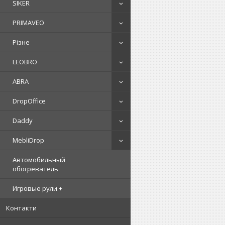
SIKER
PRIMAVEO
Різне
LEOBRO
ABRA
DropOffice
Daddy
MebliDrop
Автомобильный
обогреватель
Игровые рули +
Контакти