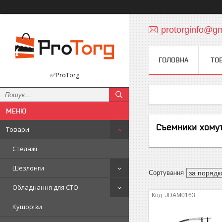
protorginfo@g
ГОЛОВНА
ТО
✅ProTorg
Съемники хому
Товари
Стелажі
Шезлонги
Обладнання для СТО
JDAM0163
Кущорізи