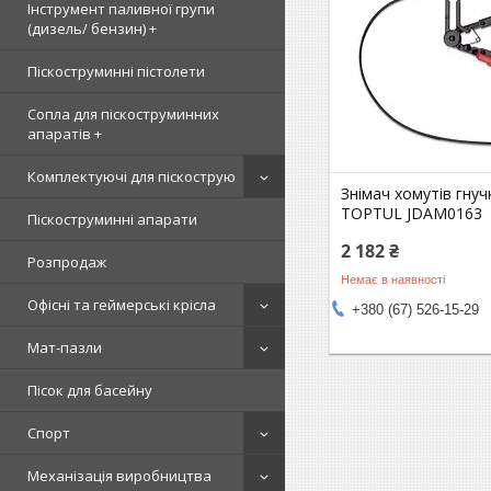
Інструмент паливної групи
(дизель/ бензин) +
Піскоструминні пістолети
Сопла для піскоструминних
апаратів +
Комплектуючі для піскострую
Знімач хомутів гну
TOPTUL JDAM0163
Піскоструминні апарати
2 182 ₴
Розпродаж
Немає в наявності
Офісні та геймерські крісла
+380 (67) 526-15-29
Мат-пазли
Пісок для басейну
Спорт
Механізація виробництва