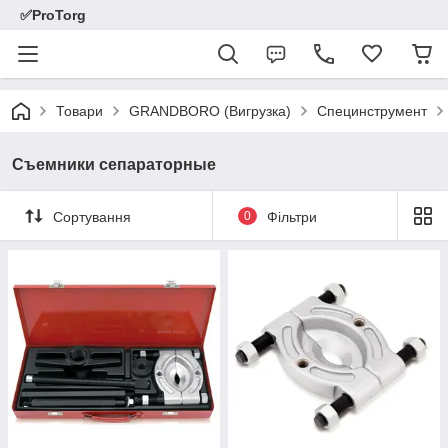
✅ProTorg
Товари
GRANDBORO (Вигрузка)
Специнструмент
Съемники сепараторные
Сортування
0
Фільтри