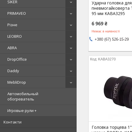
SIKER
Ударна головка для
пневмогайковерта 
PRIMAVEO
95 мм KABA3295
6 969 ₴
Різне
Немає в наявності
LEOBRO
+380 (67) 526-15-29
ABRA
DropOffice
KABA3270
Daddy
MebliDrop
Автомобильный
обогреватель
Игровые рули +
Контакти
Головка торцева 1"