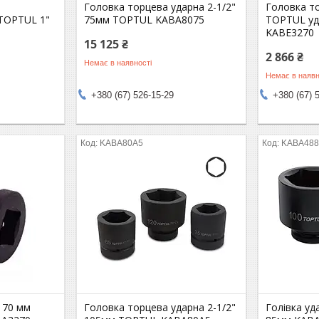
Головка торцева ударна 2-1/2"
Головка т
TOPTUL 1"
75мм TOPTUL KABA8075
TOPTUL уд
KABE3270
15 125 ₴
2 866 ₴
Немає в наявності
Немає в наявн
+380 (67) 526-15-29
+380 (67) 
KABA80A5
KABA488
 70 мм
Головка торцева ударна 2-1/2"
Голівка уд