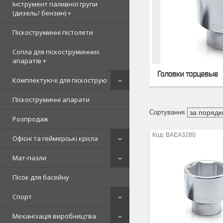
Інструмент паливної групи
(дизель/ бензин) +
Піскоструминні пістолети
Сопла для піскоструминних
апаратів +
Головки торцевые
Комплектуючі для піскострую
Піскоструминні апарати
Розпродаж
BAEA3280
Офісні та геймерські крісла
Мат-пазли
Пісок для басейну
Спорт
Механізація виробництва