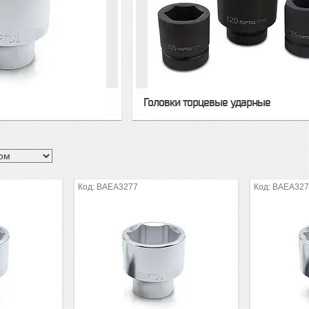
Головки торцевые ударные
BAEA3277
BAEA327