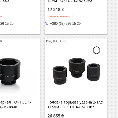
A4885
90мм TOPTUL KABA8090
17 218 ₴
ості
Немає в наявності
526-15-29
+380 (67) 526-15-29
6
KABA80B5
дарная TOPTUL 1-
Головка торцева ударна 2-1/2"
 KABA4846
115мм TOPTUL KABA80B5
26 855 ₴