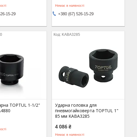
ості
Немає в наявності
526-15-29
+380 (67) 526-15-29
0
KABA3285
арна TOPTUL 1-1/2"
Ударна головка для
A4880
пневмогайковерта TOPTUL 1"
85 мм KABA3285
4 086 ₴
ості
Немає в наявності