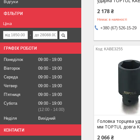
ударна TOPTUL KA
Відгуки
2 178 ₴
ФІЛЬТРИ
Немає в наявності
Ціна
+380 (67) 526-15-29
ГРАФІК РОБОТИ
KABE3255
Понеділок
09:00
19:00
Вівторок
09:00
19:00
Середа
09:00
19:00
Четвер
09:00
19:00
Пʼятниця
09:00
19:00
Субота
09:00
19:00
12:00
14:00
Неділя
Вихідний
Головка торцева уд
мм TOPTUL довга 
КОНТАКТИ
2 066 ₴