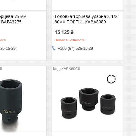
орцева 75 мм
Головка торцева ударна 2-1/2"
 BAEA3275
80мм TOPTUL KABA8080
15 125 ₴
ості
Немає в наявності
526-15-29
+380 (67) 526-15-29
0
KABA80C0