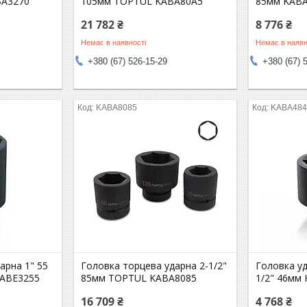
BA3270
105мм TOPTUL KABA80A5
85мм KAB
21 782 ₴
8 776 ₴
Немає в наявності
Немає в наявн
+380 (67) 526-15-29
+380 (67) 
KABA8085
KABA484
арна 1" 55
Головка торцева ударна 2-1/2"
Головка у
KABE3255
85мм TOPTUL KABA8085
1/2" 46мм
16 709 ₴
4 768 ₴