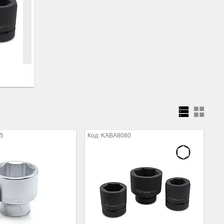
5
KABA8080