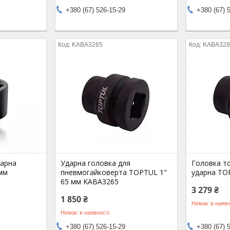
+380 (67) 526-15-29
+380 (67) 
KABA3265
KABA328
дарна
Ударна головка для
Головка т
мм
пневмогайковерта TOPTUL 1"
ударна TO
65 мм KABA3265
3 279 ₴
1 850 ₴
Немає в наявн
Немає в наявності
+380 (67) 526-15-29
+380 (67) 