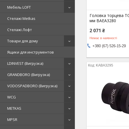
Мебель LOFT
Головка торцева T
Стелажі Metkas
мм BAEA3280
Стелажі Лофт
2 071 ₴
Немає в наявності
Товари для дому
+380 (67) 526-15-29
Ящики для инструментов
LDINVEST (Вигрузка)
KABA3295
GRANDBORO (Вигрузка)
VODOSPADBORO (Вигрузка)
WCG
METKAS
MPSR