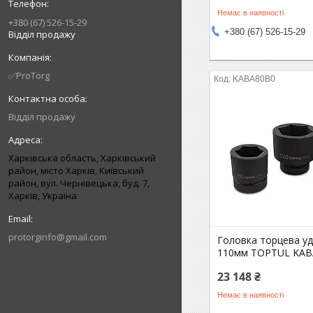
Немає в наявності
+380 (67) 526-15-29
+380 (67) 526-15-29
Відділ продажу
✅ProTorg
KABA80B0
Відділ продажу
Харківська область, Харківський
район, місто Харків, Київський
район, вул. Чернівецька, буд. 7,
Харків, Україна
protorginfo@gmail.com
Головка торцева уд
110мм TOPTUL KAB
23 148 ₴
Немає в наявності