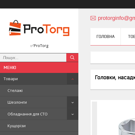
protorginfo@g
ГОЛОВНА
ТО
✅ProTorg
Головки, насад
Товари
Стелажі
Шезлонги
Обладнання для СТО
Кущорізи