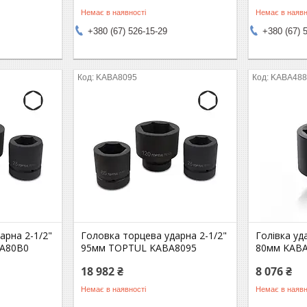
Немає в наявності
Немає в наявн
+380 (67) 526-15-29
+380 (67) 
KABA8095
KABA488
арна 2-1/2"
Головка торцева ударна 2-1/2"
Голівка уд
A80B0
95мм TOPTUL KABA8095
80мм KAB
18 982 ₴
8 076 ₴
Немає в наявності
Немає в наявн