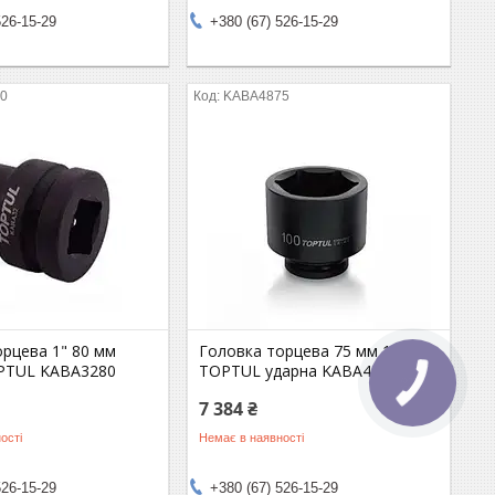
526-15-29
+380 (67) 526-15-29
0
KABA4875
орцева 1" 80 мм
Головка торцева 75 мм 1-1/2"
PTUL KABA3280
TOPTUL ударна KABA4875
7 384 ₴
ості
Немає в наявності
526-15-29
+380 (67) 526-15-29