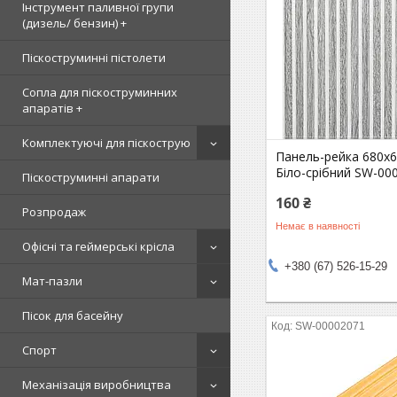
Інструмент паливної групи
(дизель/ бензин) +
Піскоструминні пістолети
Сопла для піскоструминних
апаратів +
Комплектуючі для піскострую
Панель-рейка 680х
Біло-срібний SW-00
Піскоструминні апарати
160 ₴
Розпродаж
Немає в наявності
Офісні та геймерські крісла
+380 (67) 526-15-29
Мат-пазли
Пісок для басейну
SW-00002071
Спорт
Механізація виробництва