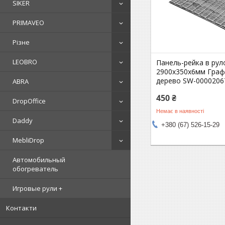
SIKER
PRIMAVEO
Різне
LEOBRO
Панель-рейка в рул
2900х350х6мм Граф
дерево SW-0000206
ABRA
450 ₴
DropOffice
Немає в наявності
Daddy
+380 (67) 526-15-29
MebliDrop
Автомобильный
обогреватель
Игровые рули +
Контакти