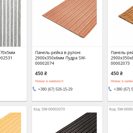
670х5мм
Панель-рейка в рулоні
Панель-рей
002531
2900х350х6мм Пудра SW-
2900х350х
00002074
00002073
450 ₴
450 ₴
Немає в наявності
Немає в наявн
+380 (67) 526-15-29
+380 (67) 
SW-00002070
SW-0000