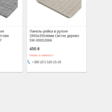
оні
Панель-рейка в рулоні
ітове
2900х350х6мм Світле дерево
7
SW-00002066
450 ₴
Немає в наявності
+380 (67) 526-15-29