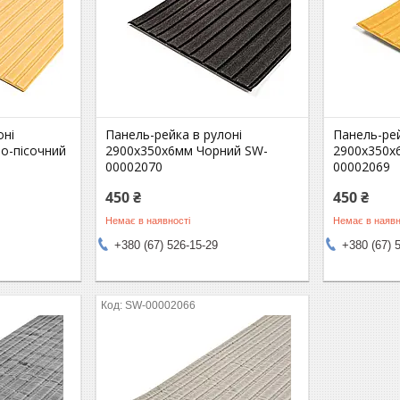
оні
Панель-рейка в рулоні
Панель-рей
о-пісочний
2900х350х6мм Чорний SW-
2900х350х
00002070
00002069
450 ₴
450 ₴
Немає в наявності
Немає в наявн
+380 (67) 526-15-29
+380 (67) 
SW-00002066