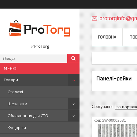
protorginfo@g
ГОЛОВНА
ТО
✅ProTorg
Панелі-рейки
Товари
Стелажі
Шезлонги
Обладнання для СТО
SW-00002531
Кущорізи