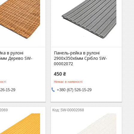
ка в рулоні
Панель-рейка в рулоні
6мм Дерево SW-
2900х350х6мм Срібло SW-
00002072
450 ₴
ості
Немає в наявності
526-15-29
+380 (67) 526-15-29
2069
SW-00002068