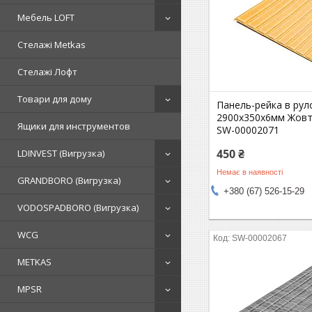
Мебель LOFT
Стелажі Metkas
Стелажі Лофт
Товари для дому
Панель-рейка в рул
2900х350х6мм Жовт
Ящики для инструментов
SW-00002071
450 ₴
LDINVEST (Вигрузка)
Немає в наявності
GRANDBORO (Вигрузка)
+380 (67) 526-15-29
VODOSPADBORO (Вигрузка)
WCG
SW-00002067
METKAS
MPSR