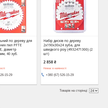
ьний по дереву для
Набір дисків по дереву
них пил PFTE
2x190x30x24 зуба, для
, діаметр
швидкого різу (4932471300) (2
мм, 40 зуб.
шт)
2 858 ₴
ості
Немає в наявності
526-15-29
+380 (67) 526-15-29