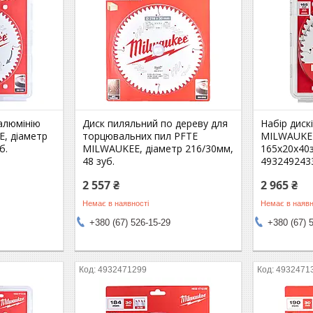
алюмінію
Диск пиляльний по дереву для
Набір диск
, діаметр
торцювальних пил PFTE
MILWAUKEE
б.
MILWAUKEE, діаметр 216/30мм,
165х20х40з
48 зуб.
493249243
2 557 ₴
2 965 ₴
Немає в наявності
Немає в наявн
+380 (67) 526-15-29
+380 (67) 
4932471299
4932471