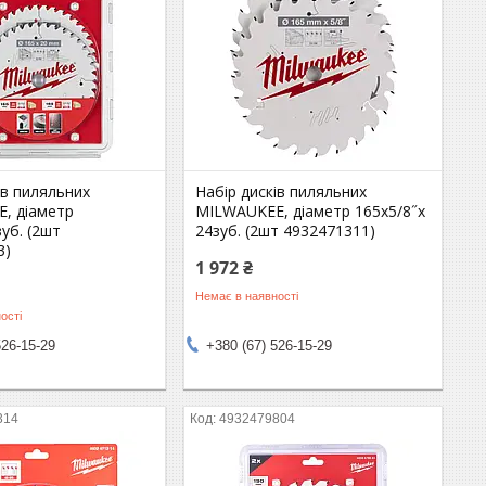
ів пиляльних
Набір дисків пиляльних
, діаметр
MILWAUKEE, діаметр 165х5/8˝х
уб. (2шт
24зуб. (2шт 4932471311)
3)
1 972 ₴
Немає в наявності
ості
526-15-29
+380 (67) 526-15-29
314
4932479804