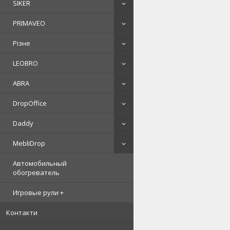
SIKER
PRIMAVEO
Різне
LEOBRO
ABRA
DropOffice
Daddy
MebliDrop
Автомобильный
обогреватель
Игровые рули +
Контакти