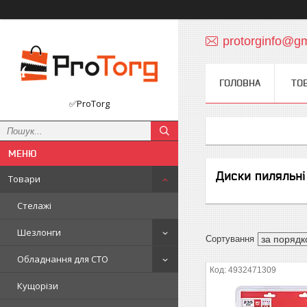
protorginfo@g
ГОЛОВНА
ТО
✅ProTorg
Диски пиляльні
Товари
Стелажі
Шезлонги
Обладнання для СТО
4932471309
Кущорізи