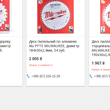
дереву
Диск пиляльний по алюмінію
Диск пилял
іаметр
Alu PFTE MILWAUKEE, діаметр
торцюваль
б.
184х30х2,4мм, 54 зуб.
MILWAUKEE
190х30х2,4
2 005 ₴
1 967 ₴
Немає в наявності
Немає в наявн
+380 (67) 526-15-29
+380 (67) 