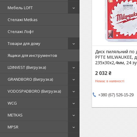
Мебель LOFT
Стелажі Metkas
Стелажі Лофт
Товари для дому
Диск пиляльний по 
Ящики для инструментов
PFTE MILWAUKEE, д
235х30х2,4мм, 24 зу
LDINVEST (Вигрузка)
2 032 ₴
GRANDBORO (Вигрузка)
Немає в наявності
VODOSPADBORO (Вигрузка)
+380 (67) 526-15-29
WCG
METKAS
MPSR