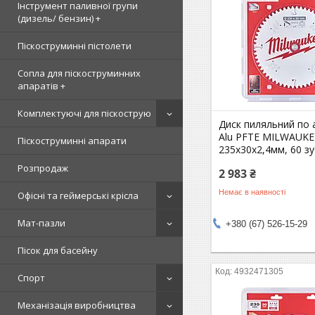
Інструмент паливної групи
(дизель/ бензин) +
Піскоструминні пістолети
Сопла для піскоструминних
апаратів +
Комплектуючі для піскострую
Диск пиляльний по 
Alu PFTE MILWAUKEE
Піскоструминні апарати
235х30х2,4мм, 60 зу
Розпродаж
2 983 ₴
Немає в наявності
Офісні та геймерські крісла
Мат-пазли
+380 (67) 526-15-29
Пісок для басейну
4932471305
Спорт
Механізація виробництва