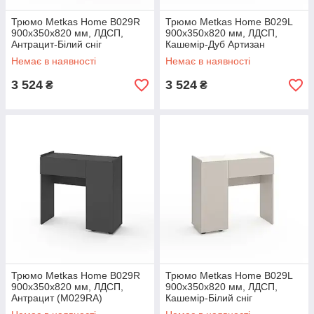
Трюмо Metkas Home B029R
Трюмо Metkas Home B029L
900х350х820 мм, ЛДСП,
900х350х820 мм, ЛДСП,
Антрацит-Білий сніг
Кашемір-Дуб Артизан
(M029RAW)
(M029LKDA)
Немає в наявності
Немає в наявності
3 524
3 524
₴
₴
Трюмо Metkas Home B029R
Трюмо Metkas Home B029L
900х350х820 мм, ЛДСП,
900х350х820 мм, ЛДСП,
Антрацит (M029RA)
Кашемір-Білий сніг
(M029LKW)